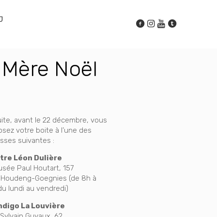
J
a Mère Noël
ite, avant le 22 décembre, vous
sez votre boite à l’une des
sses suivantes :
tre Léon Dulière
sée Paul Houtart, 157
 Houdeng-Goegnies (de 8h à
du lundi au vendredi)
Indigo La Louvière
Sylvain Guyaux, 62