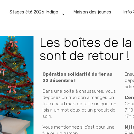
Stages été 2026 Indigo
Maison des jeunes
Info 
Les boîtes de l
sont de retour !
Opération solidarité du 1er au
Ensu
22 décembre !
dépo
adre
Dans une boite à chaussures, vous
déposez un truc bon à manger, un
Cen
truc chaud mais de taille unique, un
Chau
loisir, un mot doux et un produit de
7110
soin.
17h 
Vous mentionnez si c’est pour une
Mj 
fille ou un garçon.
Rue 