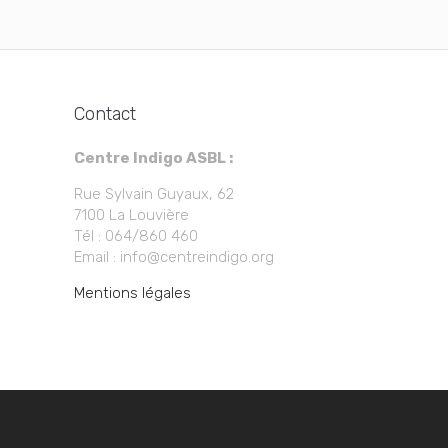
Contact
Centre Indigo ASBL :
Rue Sylvain Guyaux, 62
7100 La Louvière
Tél : 064/860 460
Email : info@centreindigo.org
Mentions légales