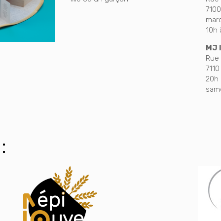
7100
mard
10h 
MJ 
Rue 
7110
20h 
same
: