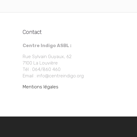
Contact
Centre Indigo ASBL :
Rue Sylvain Guyaux, 62
7100 La Louvière
Tél : 064/860 460
Email : info@centreindigo.org
Mentions légales