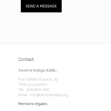
Contact
Centre Indigo ASBL :
Rue Sylvain Guyaux, 62
7100 La Louvière
Tél : 064/860 460
Email : info@centreindigo.org
Mentions légales