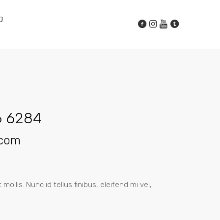
J
6 6284
.com
mollis. Nunc id tellus finibus, eleifend mi vel,