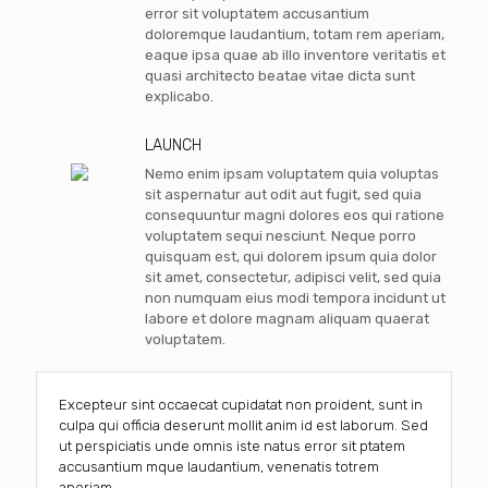
error sit voluptatem accusantium
doloremque laudantium, totam rem aperiam,
eaque ipsa quae ab illo inventore veritatis et
quasi architecto beatae vitae dicta sunt
explicabo.
LAUNCH
Nemo enim ipsam voluptatem quia voluptas
sit aspernatur aut odit aut fugit, sed quia
consequuntur magni dolores eos qui ratione
voluptatem sequi nesciunt. Neque porro
quisquam est, qui dolorem ipsum quia dolor
sit amet, consectetur, adipisci velit, sed quia
non numquam eius modi tempora incidunt ut
labore et dolore magnam aliquam quaerat
voluptatem.
Excepteur sint occaecat cupidatat non proident, sunt in
culpa qui officia deserunt mollit anim id est laborum. Sed
ut perspiciatis unde omnis iste natus error sit ptatem
accusantium mque laudantium, venenatis totrem
aperiam.