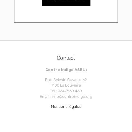
Contact
Centre Indigo ASBL :
Rue Sylvain Guyaux, 62
7100 La Louvière
Tél : 064/860 460
Email : info@centreindigo.org
Mentions légales