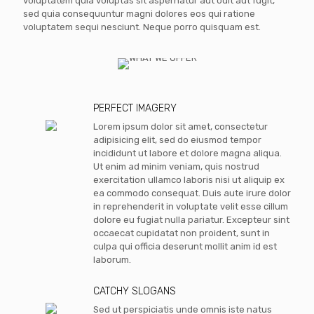
voluptatem quia voluptas sit aspernatur aut odit aut fugit,
sed quia consequuntur magni dolores eos qui ratione
voluptatem sequi nesciunt. Neque porro quisquam est.
PERFECT IMAGERY
Lorem ipsum dolor sit amet, consectetur
adipisicing elit, sed do eiusmod tempor
incididunt ut labore et dolore magna aliqua.
Ut enim ad minim veniam, quis nostrud
exercitation ullamco laboris nisi ut aliquip ex
ea commodo consequat. Duis aute irure dolor
in reprehenderit in voluptate velit esse cillum
dolore eu fugiat nulla pariatur. Excepteur sint
occaecat cupidatat non proident, sunt in
culpa qui officia deserunt mollit anim id est
laborum.
CATCHY SLOGANS
Sed ut perspiciatis unde omnis iste natus