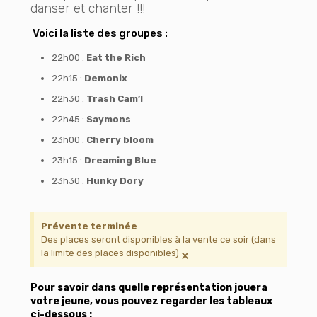
danser et chanter !!!
Voici la liste des groupes :
22h00 :
Eat the Rich
22h15 :
Demonix
22h30 :
Trash Cam’l
22h45 :
Saymons
23h00 :
Cherry bloom
23h15 :
Dreaming Blue
23h30 :
Hunky Dory
Prévente terminée
Des places seront disponibles à la vente ce soir (dans
×
la limite des places disponibles)
Pour savoir dans quelle représentation jouera
votre jeune, vous pouvez regarder les tableaux
ci-dessous :