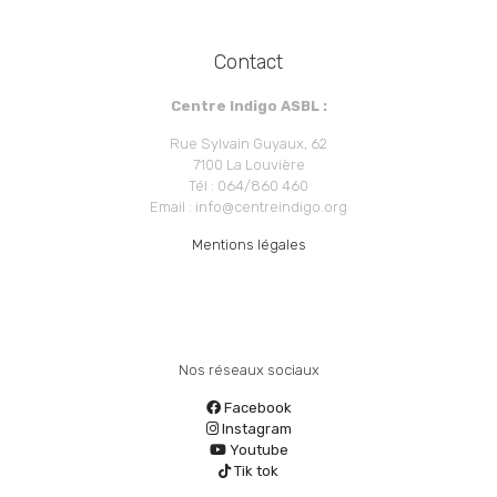
Contact
Centre Indigo ASBL :
Rue Sylvain Guyaux, 62
7100 La Louvière
Tél : 064/860 460
Email : info@centreindigo.org
Mentions légales
Nos réseaux sociaux
Facebook
Instagram
Youtube
Tik tok