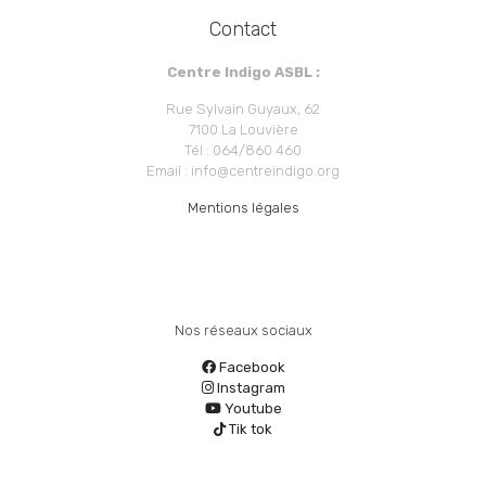
Contact
Centre Indigo ASBL :
Rue Sylvain Guyaux, 62
7100 La Louvière
Tél : 064/860 460
Email : info@centreindigo.org
Mentions légales
Nos réseaux sociaux
Facebook
Instagram
Youtube
Tik tok