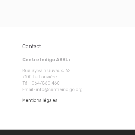
Contact
Centre Indigo ASBL :
Rue Sylvain Guyaux, 62
7100 La Louvière
Tél : 064/860 460
Email : info@centreindigo.org
Mentions légales