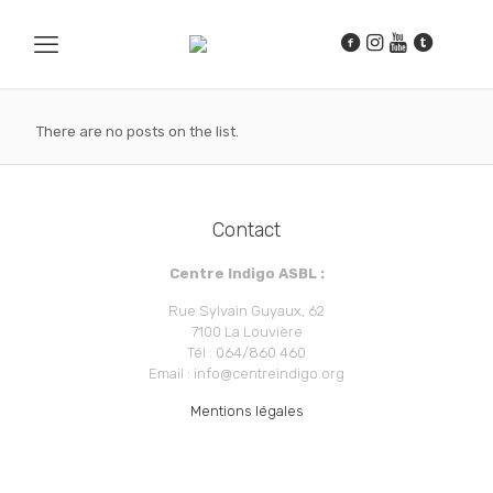
There are no posts on the list.
Contact
Centre Indigo ASBL :
Rue Sylvain Guyaux, 62
7100 La Louvière
Tél : 064/860 460
Email : info@centreindigo.org
Mentions légales