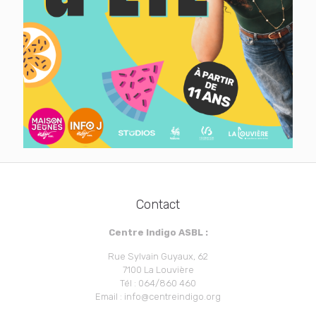
Contact
Centre Indigo ASBL :
Rue Sylvain Guyaux, 62
7100 La Louvière
Tél : 064/860 460
Email : info@centreindigo.org