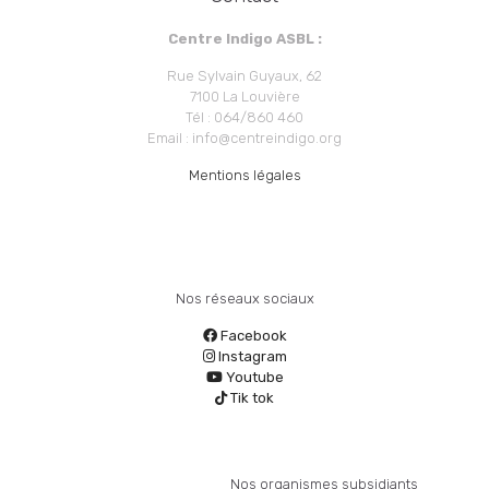
Centre Indigo ASBL :
Rue Sylvain Guyaux, 62
7100 La Louvière
Tél : 064/860 460
Email : info@centreindigo.org
Mentions légales
Nos réseaux sociaux
Facebook
Instagram
Youtube
Tik tok
Nos organismes subsidiants