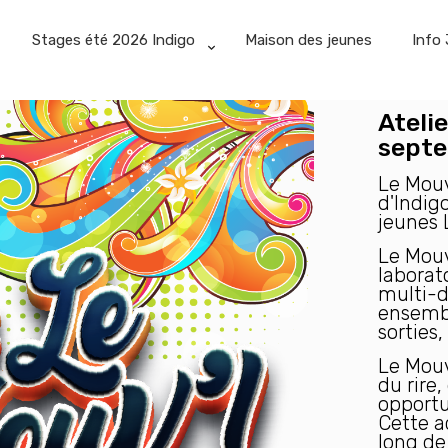
Stages été 2026 Indigo
Maison des jeunes
Info 
Ateli
septe
Le Mouv
d'Indigo
jeunes 
Le Mouv
laborat
multi-di
ensembl
sorties,
Le Mouv
du rire,
opportu
Cette ac
long de