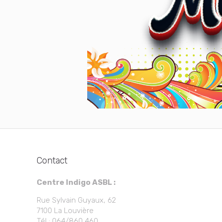
Contact
Centre Indigo ASBL :
Rue Sylvain Guyaux, 62
7100 La Louvière
Tél : 064/860 460