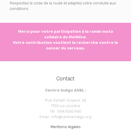
Respectez le code de la route et adaptez votre conduite aux
conditions.
Merci pour votre participation à la rando moto
solidaire du MelAlive.
Votre contribution soutient la recherche contre le
cancer du cerveau.
Contact
Centre Indigo ASBL :
Rue Sylvain Guyaux, 62
7100 La Louvière
Tél : 064/860 460
Email : info@centreindigo.org
Mentions légales