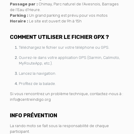
Passage par :
Chimay, Parc naturel de l’Avesnois, Barrages
de l’Eau d’Heure.
Parking :
Un grand parking est prévu pour vos motos
Horaire :
Le site est ouvert de 9h à 15h
COMMENT UTILISER LE FICHIER GPX ?
Téléchargez le fichier sur votre téléphone ou GPS.
Ouvrez-le dans votre application GPS (Garmin, Calimoto,
MyRouteApp, etc.).
Lancez la navigation.
Profitez de la balade.
Si vous rencontrez un problème technique, contactez-nous à :
info@centreindigo.org
INFO PRÉVENTION
La rando moto se fait sous la responsabilité de chaque
participant.