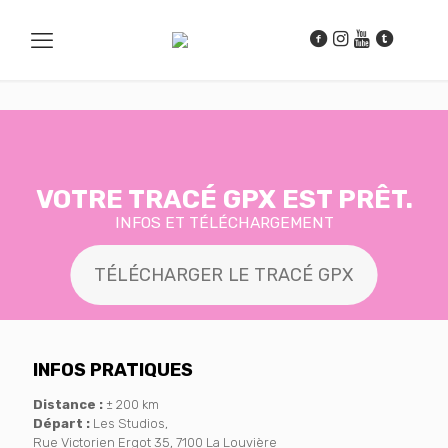
VOTRE TRACÉ GPX EST PRÊT.
INFOS ET TÉLÉCHARGEMENT
TÉLÉCHARGER LE TRACÉ GPX
INFOS PRATIQUES
Distance :
± 200 km
Départ :
Les Studios,
Rue Victorien Ergot 35, 7100 La Louvière