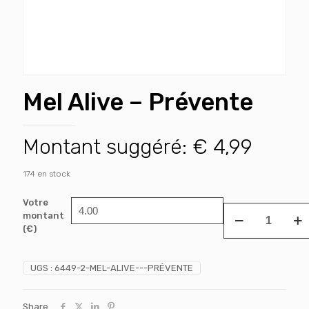
Mel Alive – Prévente
Montant suggéré:
€
4,99
174 en stock
Votre
quantité
montant
de
(€)
Mel
Alive
-
UGS :
6449-2-MEL-ALIVE---PRÉVENTE
Prévente
Share