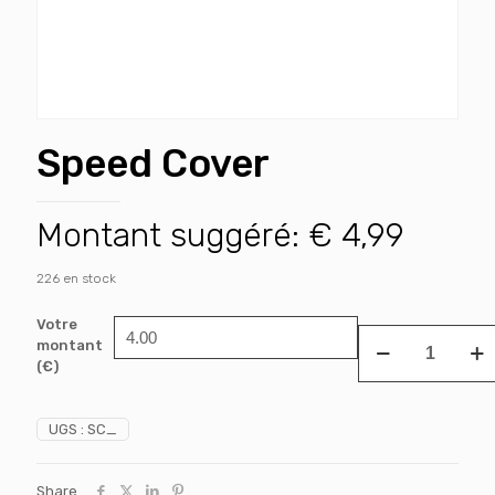
Speed Cover
Montant suggéré:
€
4,99
226 en stock
Votre
quantité
montant
de
(€)
Speed
Cover
UGS :
SC_
Share