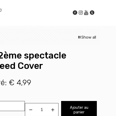
J
Show all
 2ème spectacle
peed Cover
ré:
€
4,99
quantité
Ajouter au
de
panier