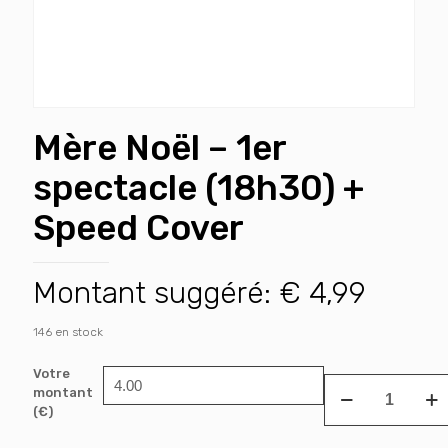
Mère Noël – 1er
spectacle (18h30) +
Speed Cover
Montant suggéré:
€
4,99
146 en stock
Votre
quantité
montant
de
(€)
Mère
Noël