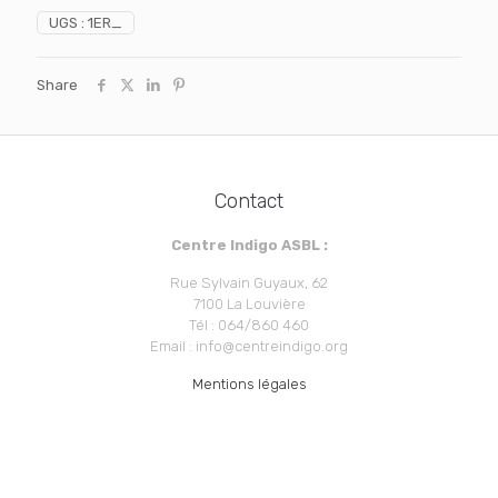
-
UGS :
1ER_
1er
spectacle
(18h30)
Share
+
Speed
Cover
Contact
Centre Indigo ASBL :
Rue Sylvain Guyaux, 62
7100 La Louvière
Tél : 064/860 460
Email : info@centreindigo.org
Mentions légales