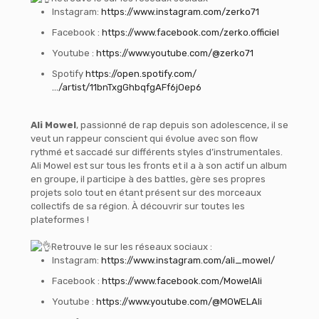
Instagram:
https://www.instagram.com/zerko71
Facebook :
https://www.facebook.com/zerko.officiel
Youtube :
https://www.youtube.com/@zerko71
Spotify
https://open.spotify.com/
…/artist/11bnTxgGhbqfgAFf6jOep6
Ali Mowel
, passionné de rap depuis son adolescence, il se
veut un rappeur conscient qui évolue avec son flow
rythmé et saccadé sur différents styles d’instrumentales.
Ali Mowel est sur tous les fronts et il a à son actif un album
en groupe, il participe à des battles, gère ses propres
projets solo tout en étant présent sur des morceaux
collectifs de sa région. À découvrir sur toutes les
plateformes !
Retrouve le sur les réseaux sociaux :
Instagram:
https://www.instagram.com/ali_mowel/
Facebook :
https://www.facebook.com/MowelAli
Youtube :
https://www.youtube.com/@MOWELAli