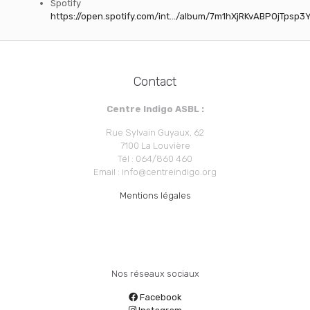
Spotify
https://open.spotify.com/int…/album/7m1hXjRKvABPOjTpsp3
Contact
Centre Indigo ASBL :
Rue Sylvain Guyaux, 62
7100 La Louvière
Tél : 064/860 460
Email : info@centreindigo.org
Mentions légales
Nos réseaux sociaux
Facebook