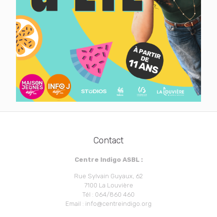
Contact
Centre Indigo ASBL :
Rue Sylvain Guyaux, 62
7100 La Louvière
Tél : 064/860 460
Email : info@centreindigo.org