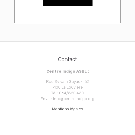
Contact
Centre Indigo ASBL :
Rue Sylvain Guyaux, 62
7100 La Louvière
Tél : 064/860 460
Email : info@centreindigo.org
Mentions légales