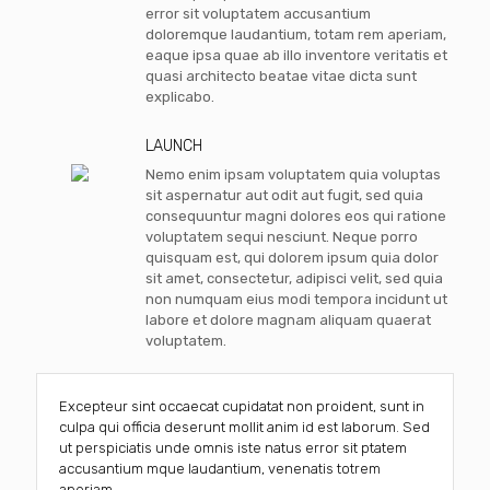
error sit voluptatem accusantium
doloremque laudantium, totam rem aperiam,
eaque ipsa quae ab illo inventore veritatis et
quasi architecto beatae vitae dicta sunt
explicabo.
LAUNCH
Nemo enim ipsam voluptatem quia voluptas
sit aspernatur aut odit aut fugit, sed quia
consequuntur magni dolores eos qui ratione
voluptatem sequi nesciunt. Neque porro
quisquam est, qui dolorem ipsum quia dolor
sit amet, consectetur, adipisci velit, sed quia
non numquam eius modi tempora incidunt ut
labore et dolore magnam aliquam quaerat
voluptatem.
Excepteur sint occaecat cupidatat non proident, sunt in
culpa qui officia deserunt mollit anim id est laborum. Sed
ut perspiciatis unde omnis iste natus error sit ptatem
accusantium mque laudantium, venenatis totrem
aperiam.