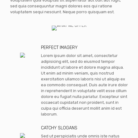
voluptatem quia voluptas sit aspernatur aut odit aut fugit,
sed quia consequuntur magni dolores eos qui ratione
voluptatem sequi nesciunt. Neque porro quisquam est.
PERFECT IMAGERY
Lorem ipsum dolor sit amet, consectetur
adipisicing elit, sed do eiusmod tempor
incididunt ut labore et dolore magna aliqua.
Ut enim ad minim veniam, quis nostrud
exercitation ullamco laboris nisi ut aliquip ex
ea commodo consequat. Duis aute irure dolor
in reprehenderit in voluptate velit esse cillum
dolore eu fugiat nulla pariatur. Excepteur sint
occaecat cupidatat non proident, sunt in
culpa qui officia deserunt mollit anim id est
laborum.
CATCHY SLOGANS
Sed ut perspiciatis unde omnis iste natus