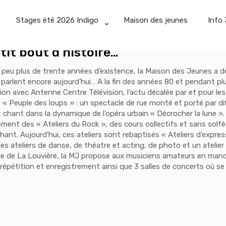
Stages été 2026 Indigo
Maison des jeunes
Info 
tit bout d’histoire…
 peu plus de trente années d’existence, la Maison des Jeunes a
parlent encore aujourd’hui… A la fin des années 80 et pendant pl
ion avec Antenne Centre Télévision, l’actu décalée par et pour les
 « Peuple des loups » : un spectacle de rue monté et porté par di
 chant dans la dynamique de l’opéra urbain « Décrocher la lune ».
ent des « Ateliers du Rock », des cours collectifs et sans solfèg
hant. Aujourd’hui, ces ateliers sont rebaptisés « Ateliers d’expres
s ateliers de danse, de théatre et acting, de photo et un atelier
ille de La Louvière, la MJ propose aux musiciens amateurs en manq
répétition et enregistrement ainsi que 3 salles de concerts où se 